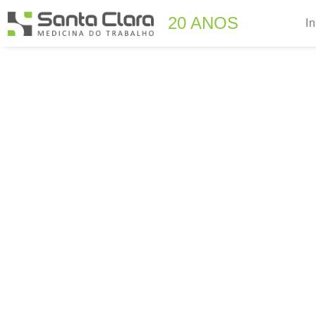
20 ANOS
In